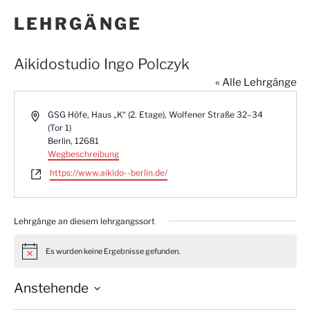
LEHRGÄNGE
Aikidostudio Ingo Polczyk
« Alle Lehrgänge
A
GSG Höfe, Haus „K“ (2. Etage), Wolfener Straße 32–34
d
(Tor 1)
r
Berlin
,
12681
e
Wegbeschreibung
s
W
https://www.aikido--berlin.de/
s
e
e
b
s
Lehrgänge an diesem lehrgangssort
e
i
t
Es wurden keine Ergebnisse gefunden.
H
e
i
n
Anstehende
w
e
D
i