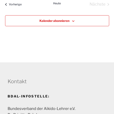
a
Heute
Nächste
Lehrgänge
Vorherige
t
Lehrgän
u
m
Kalender abonnieren
w
ä
h
l
e
n
.
Kontakt
BDAL-INFOSTELLE:
Bundesverband der Aikido-Lehrer e.V.