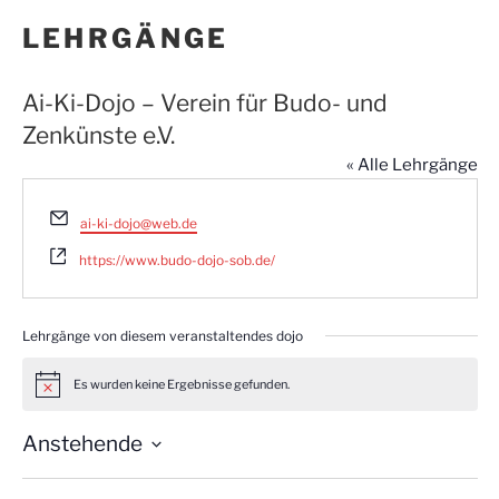
LEHRGÄNGE
Ai-Ki-Dojo – Verein für Budo- und
Zenkünste e.V.
« Alle Lehrgänge
E
ai-ki-dojo@web.de
m
a
https://www.budo-dojo-sob.de/
i
l
Lehrgänge von diesem veranstaltendes dojo
Es wurden keine Ergebnisse gefunden.
H
i
n
Anstehende
w
e
D
i
s