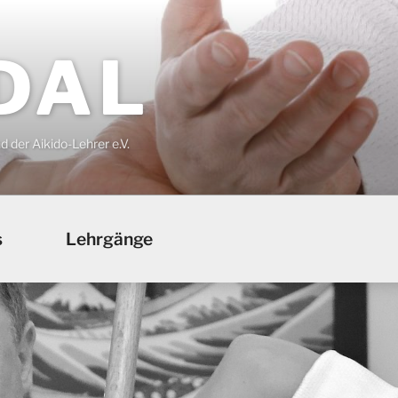
DAL
der Aikido-Lehrer e.V.
s
Lehrgänge