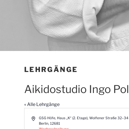
LEHRGÄNGE
Aikidostudio Ingo Po
« Alle Lehrgänge
A
GSG Höfe, Haus „K“ (2. Etage), Wolfener Straße 32–34 (
d
Berlin
,
12681
r
Wegbeschreibung