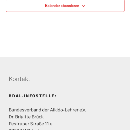
m
Kalender abonnieren
w
ä
h
l
e
n
.
Kontakt
BDAL-INFOSTELLE:
Bundesverband der Aikido-Lehrer e.V.
Dr. Brigitte Brück
Pestruper Straße 11 e