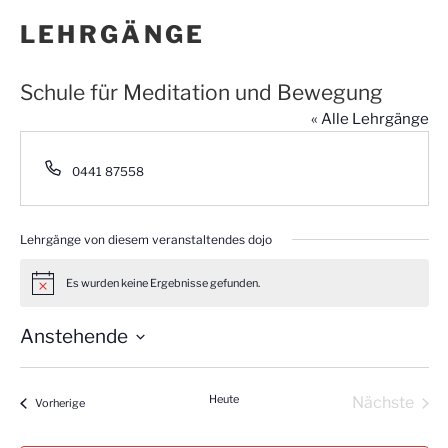
LEHRGÄNGE
Schule für Meditation und Bewegung
« Alle Lehrgänge
T
‭0441 87558‬
e
l
e
Lehrgänge von diesem veranstaltendes dojo
f
o
n
Es wurden keine Ergebnisse gefunden.
H
i
n
Anstehende
w
e
D
i
s
a
Heute
Nächste
Lehrgänge
Vorherige
t
Lehrgän
u