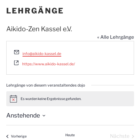
LEHRGÄNGE
Aikido-Zen Kassel e.V.
« Alle Lehrgänge
E
info@aikido-kassel.de
m
a
https://www.aikido-kassel.de/
i
l
Lehrgänge von diesem veranstaltendes dojo
Es wurden keine Ergebnisse gefunden.
H
i
n
Anstehende
w
e
D
i
s
a
Heute
Nächste
Lehrgänge
Vorherige
t