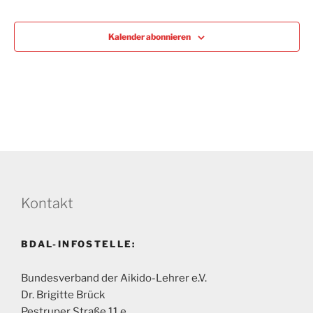
Lehrgän
u
m
Kalender abonnieren
w
ä
h
l
e
n
.
Kontakt
BDAL-INFOSTELLE:
Bundesverband der Aikido-Lehrer e.V.
Dr. Brigitte Brück
Pestruper Straße 11 e