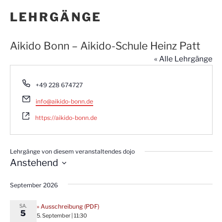
LEHRGÄNGE
Aikido Bonn – Aikido-Schule Heinz Patt
« Alle Lehrgänge
T
+49 228 674727
e
E
l
info@aikido-bonn.de
m
e
a
https://aikido-bonn.de
f
i
o
l
n
Lehrgänge von diesem veranstaltendes dojo
Anstehend
D
September 2026
a
t
SA.
» Ausschreibung (PDF)
u
5
5. September | 11:30