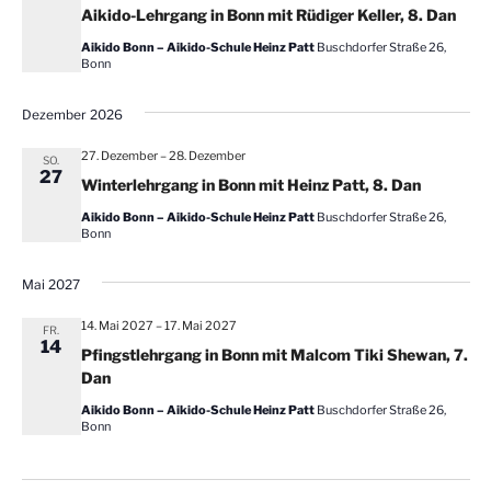
m
Aikido-Lehrgang in Bonn mit Rüdiger Keller, 8. Dan
w
Aikido Bonn – Aikido-Schule Heinz Patt
Buschdorfer Straße 26,
ä
Bonn
h
l
Dezember 2026
e
27. Dezember
–
28. Dezember
n
SO.
27
Winterlehrgang in Bonn mit Heinz Patt, 8. Dan
.
Aikido Bonn – Aikido-Schule Heinz Patt
Buschdorfer Straße 26,
Bonn
Mai 2027
14. Mai 2027
–
17. Mai 2027
FR.
14
Pfingstlehrgang in Bonn mit Malcom Tiki Shewan, 7.
Dan
Aikido Bonn – Aikido-Schule Heinz Patt
Buschdorfer Straße 26,
Bonn