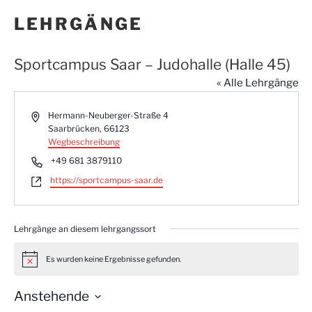
LEHRGÄNGE
Sportcampus Saar – Judohalle (Halle 45)
« Alle Lehrgänge
A
Hermann-Neuberger-Straße 4
d
Saarbrücken
,
66123
r
Wegbeschreibung
e
T
+49 681 3879110
s
e
W
https://sportcampus-saar.de
s
l
e
e
e
b
f
s
o
Lehrgänge an diesem lehrgangssort
e
n
i
t
Es wurden keine Ergebnisse gefunden.
H
e
i
n
Anstehende
w
e