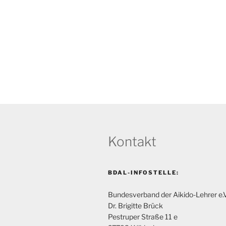
n
.
Kontakt
BDAL-INFOSTELLE:
Bundesverband der Aikido-Lehrer e.V
Dr. Brigitte Brück
Pestruper Straße 11 e