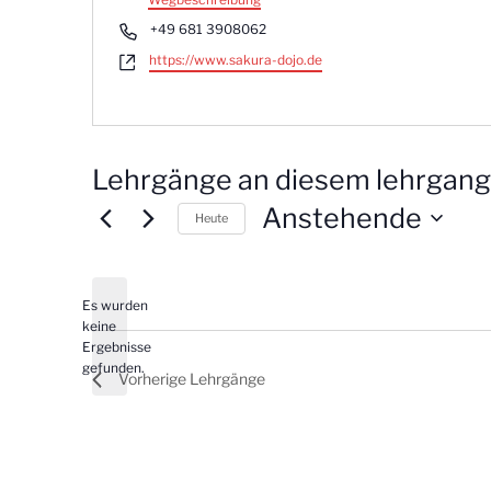
e
T
+49 681 3908062
s
e
W
https://www.sakura-dojo.de
s
l
e
e
e
b
f
s
o
e
n
i
Lehrgänge an diesem lehrgang
t
e
Anstehende
Heute
D
a
t
Es wurden
keine
u
H
Ergebnisse
m
i
gefunden.
Vorherige
Lehrgänge
w
n
ä
w
e
h
i
l
s
e