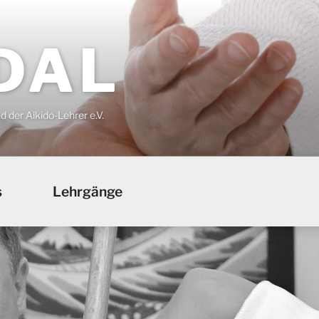
DAL
der Aikido-Lehrer e.V.
s
Lehrgänge