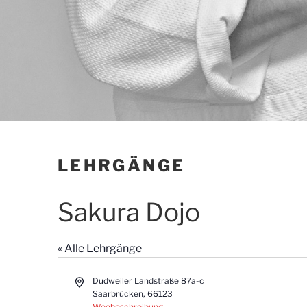
LEHRGÄNGE
Sakura Dojo
« Alle Lehrgänge
A
Dudweiler Landstraße 87a-c
d
Saarbrücken
,
66123
r
Wegbeschreibung