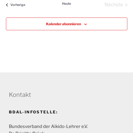
Heute
Nächste
Lehrgänge
Vorherige
t
Lehrgän
u
m
Kalender abonnieren
w
ä
h
l
e
n
.
Kontakt
BDAL-INFOSTELLE:
Bundesverband der Aikido-Lehrer e.V.