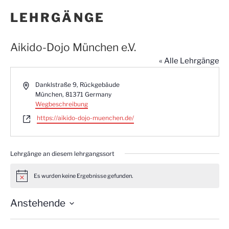
LEHRGÄNGE
Aikido-Dojo München e.V.
« Alle Lehrgänge
A
Danklstraße 9, Rückgebäude
d
München
,
81371
Germany
r
Wegbeschreibung
e
W
https://aikido-dojo-muenchen.de/
s
e
s
b
e
s
Lehrgänge an diesem lehrgangssort
e
i
t
Es wurden keine Ergebnisse gefunden.
H
e
i
n
Anstehende
w
e
D
i
s
a