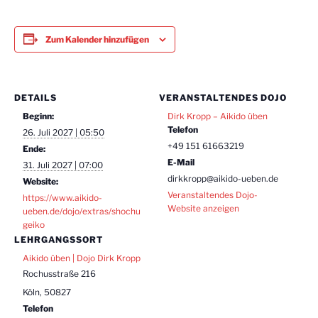
Zum Kalender hinzufügen
DETAILS
VERANSTALTENDES DOJO
Beginn:
Dirk Kropp – Aikido üben
Telefon
26. Juli 2027 | 05:50
+49 151 61663219
Ende:
E-Mail
31. Juli 2027 | 07:00
dirkkropp@aikido-ueben.de
Website:
Veranstaltendes Dojo-
https://www.aikido-
Website anzeigen
ueben.de/dojo/extras/shochu
geiko
LEHRGANGSSORT
Aikido üben | Dojo Dirk Kropp
Rochusstraße 216
Köln
,
50827
Telefon