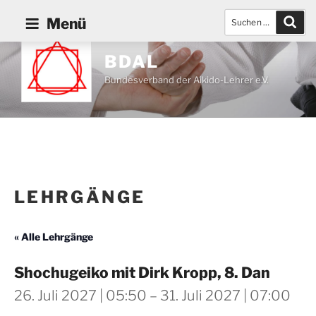
Zum
Suchen
Such
Menü
Inhalt
nach:
springen
BDAL
Bundesverband der Aikido-Lehrer e.V.
LEHRGÄNGE
« Alle Lehrgänge
Shochugeiko mit Dirk Kropp, 8. Dan
26. Juli 2027 | 05:50
–
31. Juli 2027 | 07:00