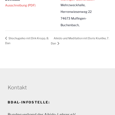
Mehrzweckhalle,
Ausschreibung (PDF)
Herrenwiesenweg 22
74673 Mulfingen-
Buchenbach
,
Aikido und Meditation mit Doris Kiuntke, 7.
Shochugeiko mit Dirk Kropp, 8.
Dan
Dan
Kontakt
BDAL-INFOSTELLE:
Bundesverband der Aikido-Lehrer e.V.