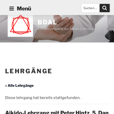
Zum
Suchen
Such
Menü
Inhalt
nach:
springen
BDAL
Bundesverband der Aikido-Lehrer e.V.
LEHRGÄNGE
« Alle Lehrgänge
Diese lehrgang hat bereits stattgefunden.
Aikido-Lehrgang mit Peter Hintz, 5. Dan