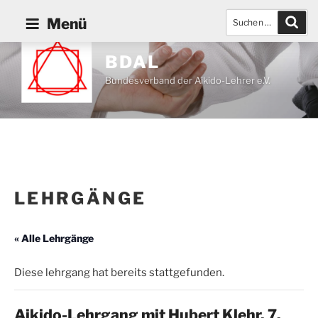
Zum
Suchen
Such
Menü
Inhalt
nach:
springen
BDAL
Bundesverband der Aikido-Lehrer e.V.
LEHRGÄNGE
« Alle Lehrgänge
Diese lehrgang hat bereits stattgefunden.
Aikido-Lehrgang mit Hubert Klehr, 7.