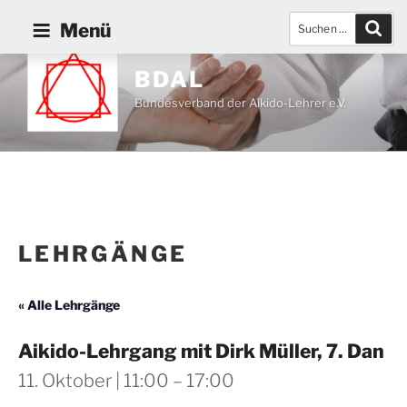
Zum
Suchen
Such
Menü
Inhalt
nach:
springen
BDAL
Bundesverband der Aikido-Lehrer e.V.
LEHRGÄNGE
« Alle Lehrgänge
Aikido-Lehrgang mit Dirk Müller, 7. Dan
11. Oktober | 11:00
–
17:00