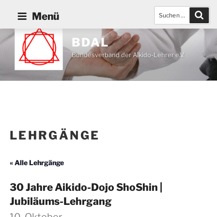
Zum
Suchen
Such
Menü
Inhalt
nach:
springen
BDAL
Bundesverband der Aikido-Lehrer e.V.
LEHRGÄNGE
« Alle Lehrgänge
30 Jahre Aikido-Dojo ShoShin |
Jubiläums-Lehrgang