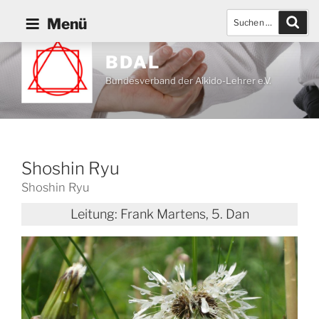
Zum
Suchen
Such
Menü
Inhalt
nach:
springen
BDAL
Bundesverband der Aikido-Lehrer e.V.
Shoshin Ryu
Shoshin Ryu
Leitung:
Frank Martens, 5. Dan