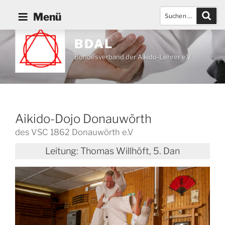
Zum
Suchen
Such
Menü
Inhalt
nach:
springen
BDAL
Bundesverband der Aikido-Lehrer e.V.
Aikido-Dojo Donauwörth
des VSC 1862 Donauwörth e.V
Leitung:
Thomas Willhöft, 5. Dan