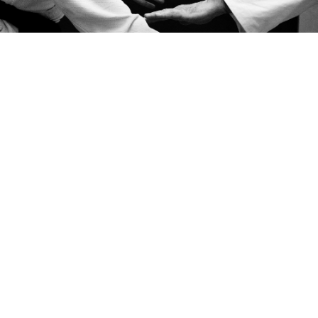
AIKIDO – WAS UNS EINT
In den 1980er-Jahren aus dem
Aikikai
Deutschland
hervorgegangen, ist unser
Verband offen für alle Aikido-Stile.
Was uns eint
: Wir alle leiten mit Herzblut ein
Dojo – ob im Rahmen eines Vereins oder auf
professioneller Basis.